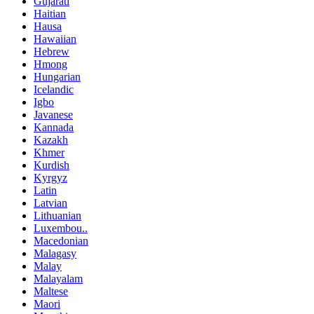
Gujarati
Haitian
Hausa
Hawaiian
Hebrew
Hmong
Hungarian
Icelandic
Igbo
Javanese
Kannada
Kazakh
Khmer
Kurdish
Kyrgyz
Latin
Latvian
Lithuanian
Luxembou..
Macedonian
Malagasy
Malay
Malayalam
Maltese
Maori