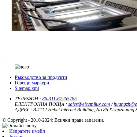
Ръководство за продукти
Горещи маркери
Sitemap.xml
ТЕЛЕФОН :
86-311-67265785
ЕЛЕКТРОННА ПОЩА :
sales@elecmilux.com
/
huangzh@e
АДРЕС:
B-1112 Hebei Internet Building, No.86 Xisanzhuang 
© Copyright - 2010-2024: Всички права запазени.
Изпратете имейл
Уилям