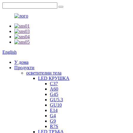
English
У дома
Продукти
осветителни тела
LED КРУШКА
C37
A60
G45
GU5.3
GU10
E14
G4
G9
R7S
LED ТРЪБА