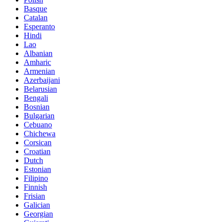
Basque
Catalan
Esperanto
Hindi
Lao
Albanian
Amharic
Armenian
Azerbaijani
Belarusian
Bengali
Bosnian
Bulgarian
Cebuano
Chichewa
Corsican
Croatian
Dutch
Estonian
Filipino
Finnish
Frisian
Galician
Georgian