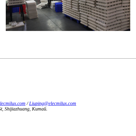
lecmilux.com
/
Liuping@elecmilux.com
St, Shijiazhuang, Китай.