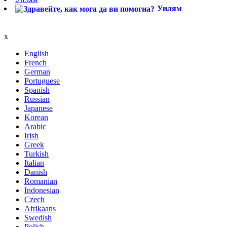
Уилям
x
English
French
German
Portuguese
Spanish
Russian
Japanese
Korean
Arabic
Irish
Greek
Turkish
Italian
Danish
Romanian
Indonesian
Czech
Afrikaans
Swedish
Polish