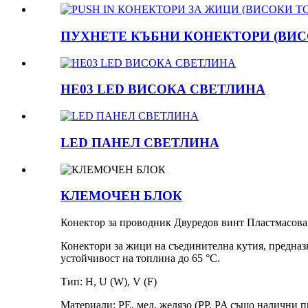
ПУХНЕТЕ КЪБНИ КОНЕКТОРИ (ВИСО
HE03 LED ВИСОКА СВЕТЛИНА
LED ПАНЕЛ СВЕТЛИНА
КЛЕМОЧЕН БЛОК
Конектор за проводник Двуредов винт Пластмасова
Конектори за жици на съединителна кутия, предназ
устойчивост на топлина до 65 °C.
Тип: H, U (W), V (F)
Материали: PE, мед, желязо (PP, PA също налични п