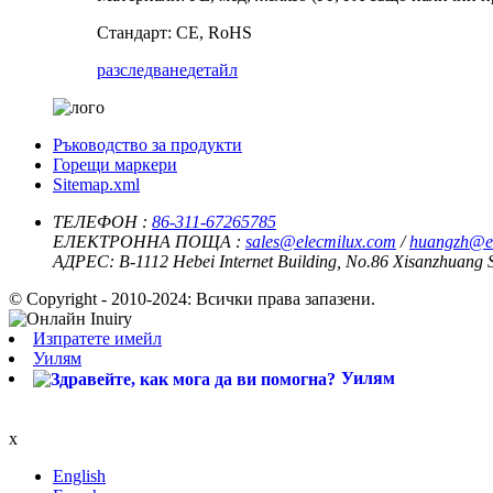
Стандарт: CE, RoHS
разследване
детайл
Ръководство за продукти
Горещи маркери
Sitemap.xml
ТЕЛЕФОН :
86-311-67265785
ЕЛЕКТРОННА ПОЩА :
sales@elecmilux.com
/
huangzh@e
АДРЕС:
B-1112 Hebei Internet Building, No.86 Xisanzhuang 
© Copyright - 2010-2024: Всички права запазени.
Изпратете имейл
Уилям
Уилям
x
English