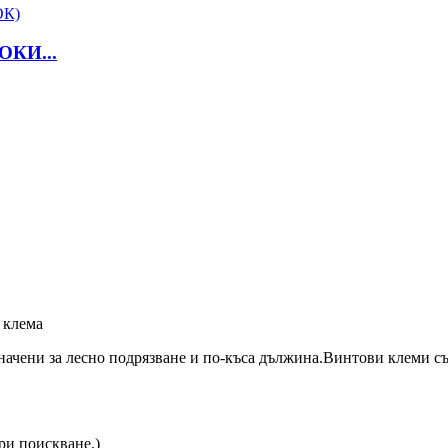
КИ...
 клема
начени за лесно подрязване и по-къса дължина.Винтови клеми съ
ри поискване.)