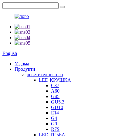
English
У дома
Продукти
осветителни тела
LED КРУШКА
C37
A60
G45
GU5.3
GU10
E14
G4
G9
R7S
LED ТРЪБА