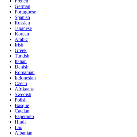
French
German
Portuguese
Spanish
Russian
Japanese
Korean
Arabic
Irish
Greek
Turkish
Italian
Danish
Romanian
Indonesian
Czech
Afrikaans
Swedish
Polish
Basque
Catalan
Esperanto
Hindi
Lao
Albanian