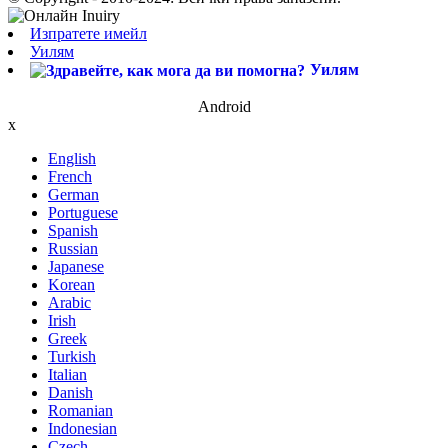
Изпратете имейл
Уилям
Уилям
Android
x
English
French
German
Portuguese
Spanish
Russian
Japanese
Korean
Arabic
Irish
Greek
Turkish
Italian
Danish
Romanian
Indonesian
Czech