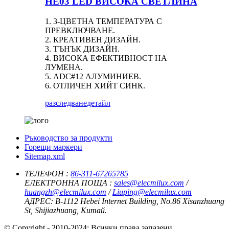
HE03 LED ВИСОКА СВЕТЛИНА
1. 3-ЦВЕТНА ТЕМПЕРАТУРА С
ПРЕВКЛЮЧВАНЕ.
2. КРЕАТИВЕН ДИЗАЙН.
3. ТЪНЪК ДИЗАЙН.
4. ВИСОКА ЕФЕКТИВНОСТ НА
ЛУМЕНА.
5. ADC#12 АЛУМИНИЕВ.
6. ОТЛИЧЕН ХИЙТ СИНК.
разследване
детайл
Ръководство за продукти
Горещи маркери
Sitemap.xml
ТЕЛЕФОН :
86-311-67265785
ЕЛЕКТРОННА ПОЩА :
sales@elecmilux.com
/
huangzh@elecmilux.com
/
Liuping@elecmilux.com
АДРЕС:
B-1112 Hebei Internet Building, No.86 Xisanzhuang
St, Shijiazhuang, Китай.
© Copyright - 2010-2024: Всички права запазени.