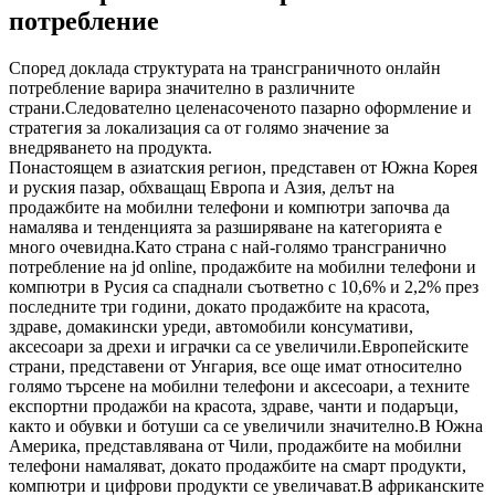
потребление
Според доклада структурата на трансграничното онлайн
потребление варира значително в различните
страни.Следователно целенасоченото пазарно оформление и
стратегия за локализация са от голямо значение за
внедряването на продукта.
Понастоящем в азиатския регион, представен от Южна Корея
и руския пазар, обхващащ Европа и Азия, делът на
продажбите на мобилни телефони и компютри започва да
намалява и тенденцията за разширяване на категорията е
много очевидна.Като страна с най-голямо трансгранично
потребление на jd online, продажбите на мобилни телефони и
компютри в Русия са спаднали съответно с 10,6% и 2,2% през
последните три години, докато продажбите на красота,
здраве, домакински уреди, автомобили консумативи,
аксесоари за дрехи и играчки са се увеличили.Европейските
страни, представени от Унгария, все още имат относително
голямо търсене на мобилни телефони и аксесоари, а техните
експортни продажби на красота, здраве, чанти и подаръци,
както и обувки и ботуши са се увеличили значително.В Южна
Америка, представлявана от Чили, продажбите на мобилни
телефони намаляват, докато продажбите на смарт продукти,
компютри и цифрови продукти се увеличават.В африканските