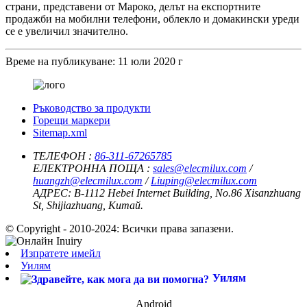
страни, представени от Мароко, делът на експортните
продажби на мобилни телефони, облекло и домакински уреди
се е увеличил значително.
Време на публикуване: 11 юли 2020 г
Ръководство за продукти
Горещи маркери
Sitemap.xml
ТЕЛЕФОН :
86-311-67265785
ЕЛЕКТРОННА ПОЩА :
sales@elecmilux.com
/
huangzh@elecmilux.com
/
Liuping@elecmilux.com
АДРЕС:
B-1112 Hebei Internet Building, No.86 Xisanzhuang
St, Shijiazhuang, Китай.
© Copyright - 2010-2024: Всички права запазени.
Изпратете имейл
Уилям
Уилям
Android