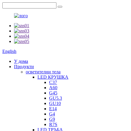
English
У дома
Продукти
осветителни тела
LED КРУШКА
C37
A60
G45
GU5.3
GU10
E14
G4
G9
R7S
LED ТРЪБА