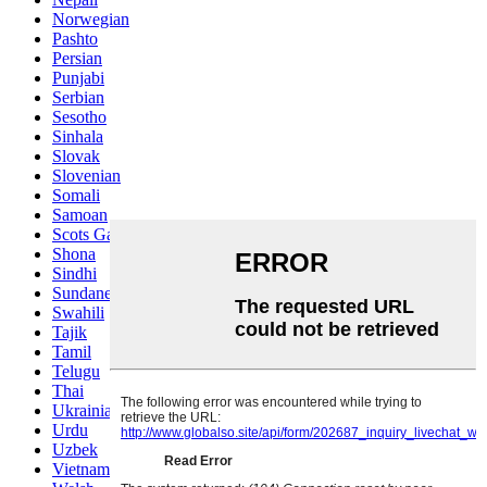
Norwegian
Pashto
Persian
Punjabi
Serbian
Sesotho
Sinhala
Slovak
Slovenian
Somali
Samoan
Scots Gaelic
Shona
Sindhi
Sundanese
Swahili
Tajik
Tamil
Telugu
Thai
Ukrainian
Urdu
Uzbek
Vietnamese